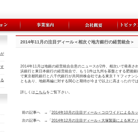
2014年11月の注目ディール＜相次ぐ地方銀行の経営統合＞
トが
2014年11月は地銀の経営統合合意のニュースが2件、相次いで発表
対す
浜銀行と東日本銀行の経営統合で、もう1件は九州を基盤とする肥後銀
で東京都民銀行と八千代銀行が共同持株会社である東京ＴＹフィナン
する
ともあり、地銀再編に対する関心と期待が今まで以上に高まったので
詳しくは
こちら
をご覧下さい。
前の記事へ →「
2014年10月の注目ディール＜コロワイドによるカ
次の記事へ →「
2014年12月の注目ディール＜大塚製薬による米ア