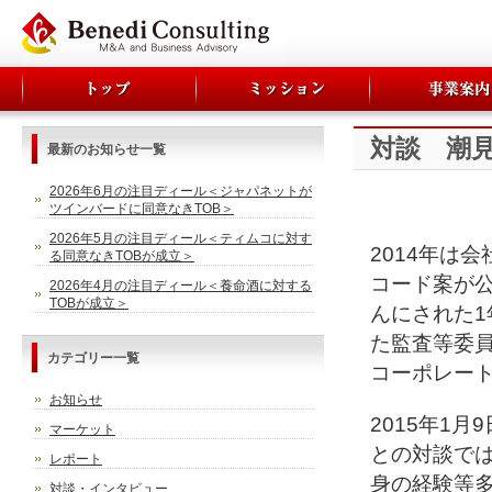
対談 潮
最新のお知らせ一覧
2026年6月の注目ディール＜ジャパネットが
ツインバードに同意なきTOB＞
2026年5月の注目ディール＜ティムコに対す
2014年は
る同意なきTOBが成立＞
コード案が
2026年4月の注目ディール＜養命酒に対する
TOBが成立＞
んにされた
た監査等委
カテゴリー一覧
コーポレー
お知らせ
2015年1
マーケット
との対談で
レポート
身の経験等
対談・インタビュー