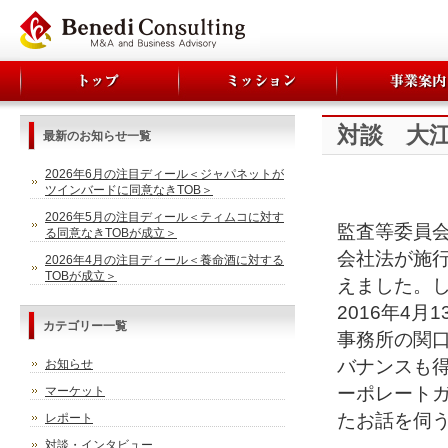
対談 大
最新のお知らせ一覧
2026年6月の注目ディール＜ジャパネットが
ツインバードに同意なきTOB＞
2026年5月の注目ディール＜ティムコに対す
監査等委員
る同意なきTOBが成立＞
会社法が施行
2026年4月の注目ディール＜養命酒に対する
TOBが成立＞
えました。
2016年4
カテゴリー一覧
事務所の関
バナンスも
お知らせ
ーポレート
マーケット
たお話を伺
レポート
対談・インタビュー