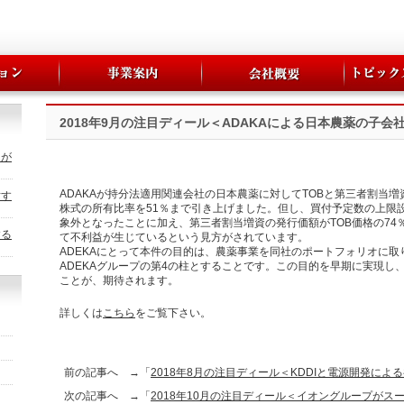
2018年9月の注目ディール＜ADAKAによる日本農薬の子会
トが
ADAKAが持分法適用関連会社の日本農薬に対してTOBと第三者割当
対す
株式の所有比率を51％まで引き上げました。但し、買付予定数の上限
象外となったことに加え、第三者割当増資の発行価額がTOB価格の7
する
て不利益が生じているという見方がされています。
ADEKAにとって本件の目的は、農薬事業を同社のポートフォリオに
ADEKAグループの第4の柱とすることです。この目的を早期に実現し
ことが、期待されます。
詳しくは
こちら
をご覧下さい。
前の記事へ →「
2018年8月の注目ディール＜KDDIと電源開発による
次の記事へ →「
2018年10月の注目ディール＜イオングループがス