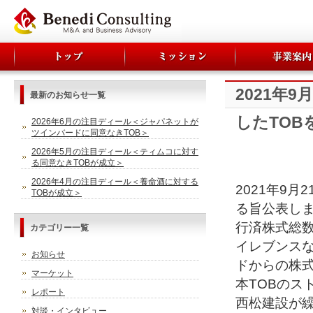
2021年
最新のお知らせ一覧
したTOB
2026年6月の注目ディール＜ジャパネットが
ツインバードに同意なきTOB＞
2026年5月の注目ディール＜ティムコに対す
る同意なきTOBが成立＞
2026年4月の注目ディール＜養命酒に対する
2021年9
TOBが成立＞
る旨公表し
行済株式総数
カテゴリー一覧
イレブンス
お知らせ
ドからの株
マーケット
本TOBのス
レポート
西松建設が
対談・インタビュー