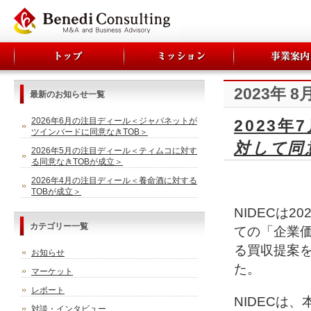
2023年 8
最新のお知らせ一覧
2026年6月の注目ディール＜ジャパネットが
2023
ツインバードに同意なきTOB＞
対して同
2026年5月の注目ディール＜ティムコに対す
る同意なきTOBが成立＞
2026年4月の注目ディール＜養命酒に対する
TOBが成立＞
NIDECは2
カテゴリー一覧
ての「企業
る買収提案を
お知らせ
た。
マーケット
レポート
NIDECは
対談・インタビュー