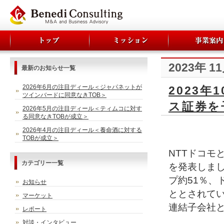
2023年 1
最新のお知らせ一覧
2026年6月の注目ディール＜ジャパネットが
2023
ツインバードに同意なきTOB＞
ス証券を
2026年5月の注目ディール＜ティムコに対す
る同意なきTOBが成立＞
2026年4月の注目ディール＜養命酒に対する
TOBが成立＞
NTTドコモ
カテゴリー一覧
を発表しま
プ約51％、
お知らせ
ととされて
マーケット
連結子会社
レポート
対談・インタビュー