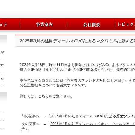
2025年3月の注目ディール＜
CVCによるマクロミルに対する
トが
2025年3月18日、昨年11月末より開始されていたCVCによるマクロ
対す
度のTOB価格引き上げを含む5回のTOB期間延長がなされ、最終的に買
する
本件ではマクロミルに出資する複数のファンドの対応にも注目すべきで
の公正性担保についても留意すべきです。
詳しくは、
こちら
をご覧下さい。
前の記事へ →「
2025年2月の注目ディール＜
KKRによる富士ソフト
次の記事へ →「
2025年4月の注目ディール＜イオン、ウエルシア
合＞
」