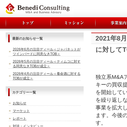
2021年
最新のお知らせ一覧
に対してT
2026年6月の注目ディール＜ジャパネットが
ツインバードに同意なきTOB＞
2026年5月の注目ディール＜ティムコに対す
る同意なきTOBが成立＞
2026年4月の注目ディール＜養命酒に対する
独立系M&A
TOBが成立＞
キーの買収提
を開始して
カテゴリー一覧
を繰り返し
お知らせ
事業を拡大
マーケット
ます。今後
レポート
す。
対談・インタビュー