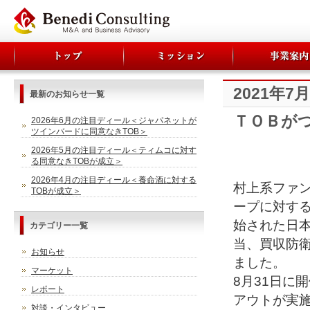
2021年
最新のお知らせ一覧
ＴＯＢが
2026年6月の注目ディール＜ジャパネットが
ツインバードに同意なきTOB＞
2026年5月の注目ディール＜ティムコに対す
る同意なきTOBが成立＞
2026年4月の注目ディール＜養命酒に対する
村上系ファ
TOBが成立＞
ープに対する
始された日本
カテゴリー一覧
当、買収防
お知らせ
ました。
マーケット
8月31日に
レポート
アウトが実施
対談・インタビュー